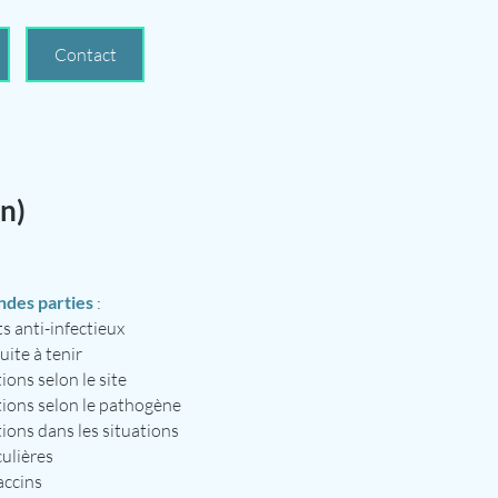
Contact
on)
ndes parties
:
s anti-infectieux
ite à tenir
ions selon le site
tions selon le pathogène
tions dans les situations
culières
accins