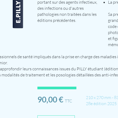
portant sur des agents infectieux,
La pr
des infections ou d'autres
pathologies non traitées dans les
Sa pr
éditions précédentes.
grand
code 
photo
et fig
mémor
essionnels de santé impliqués dans la prise en charge des maladies i
nior.
d’approfondir leurs connaissances issues du PILLY étudiant (éditi
 modalités de traitement et les posologies détaillées des anti-infec
90,00 €
210 x 270 mm - 8
TTC
28e édition 2025