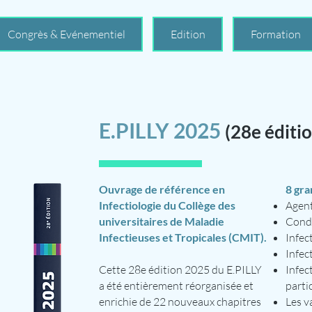
Congrès & Evénementiel
Edition
Formation
E.PILLY 2025
(28e éditi
Ouvrage de référence en
8 gra
Infectiologie du Collège des
Agent
universitaires de Maladie
Condu
Infectieuses et Tropicales (CMIT).
Infect
Infec
Cette 28e édition 2025 du E.PILLY
Infec
a été entièrement réorganisée et
parti
enrichie de 22 nouveaux chapitres
Les v