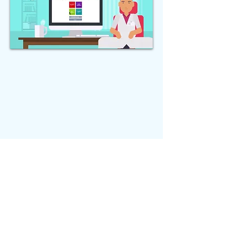
8, rue Froidevaux
75014 PARIS
Tél:
01 46 67 62 53
contact@alineaplus.fr