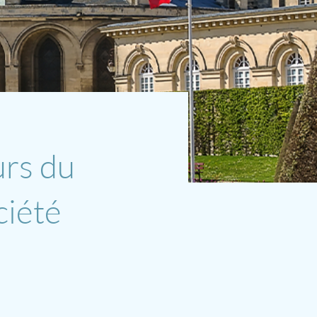
urs du
ciété