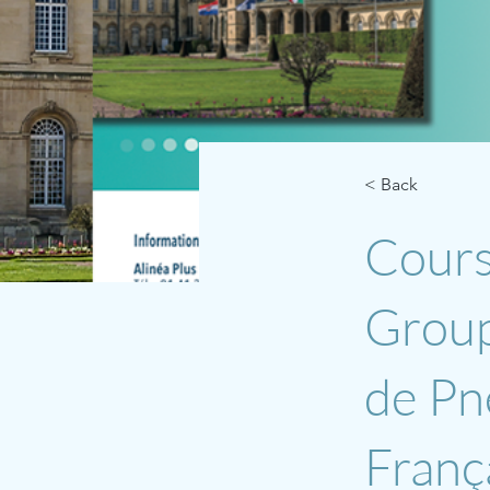
< Back
Cours
Group
de Pn
Franç