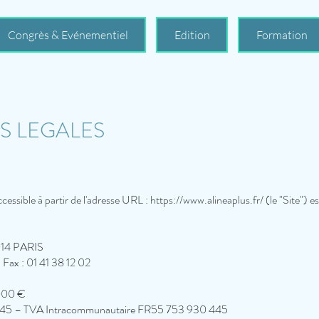
Congrès & Evénementiel
Edition
Formation
S LEGALES
cessible à partir de l'adresse URL :
https://www.alineaplus.fr/
(le "Site") es
014 PARIS
 Fax : 01 41 38 12 02
 000 €
445 – TVA Intracommunautaire FR55 753 930 445