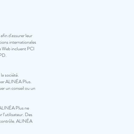
afin d'assurer leur
ions internationales
site Web incluent PCI
GPD.
la société.
f par ALINÉA Plus.
uer un conseil ou un
t. ALINÉA Plus ne
 l’utilisateur. Des
n contrôle. ALINÉA