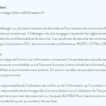
tion :
:
nadege.lefebvre@alineaplus.fr
hébergé, sur plusieurs serveurs de données et fournisseurs de service cloud 
es circonstances. L’hébergeur du site s'engage à respecter les réglementat
tière de confidentialité et de sécurité. Les certificats de sécurité de notre 
type 2 et plusieurs ISO, et nous sommes conformes au RGPD, CCPA, L
 :
our objet de fournir une information concernant l’ensemble des activités de 
ues et consultables sur le Site sont fournies à titre indicatif et informati
ifiées à tout moment sans préavis. En aucun cas elles ne sauraient constit
ure que ce soit.
responsabilité de l’utilisation de ce Site ou de l’information qu’il contien
 responsable de dommages liés à la consultation ou à l’utilisation du Site par
ent renvoyer vers des sites tiers sur lesquels ALINÉA Plus n’exerce aucu
onsabilité quant au contenu de ces sites.