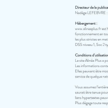
Directeur de la publica
Nadège LEFEBVRE 
Hébergement :
www.alineaplus.fr
est 
fonctionnement en tout
les plus strictes en ma
DSS niveau 1, Soc 2 
Conditions d’utilisation
Le site Alinéa Plus a p
Les informations conten
Elles peuvent être mod
service de quelque nat
Vous assumez l’entière 
saurait être tenue pour
liens hypertextes peuv
Plus dégage toute resp